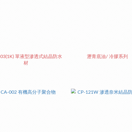
103(1K) 單液型滲透式結晶防水
瀝青底油/ 冷膠系列
材