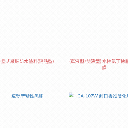
冷塗式聚脲防水塗料(隔熱型)
(單液型/雙液型) 水性氯丁橡
膜