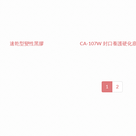
速乾型變性黑膠
CA-107W 封口養護硬化
1
2