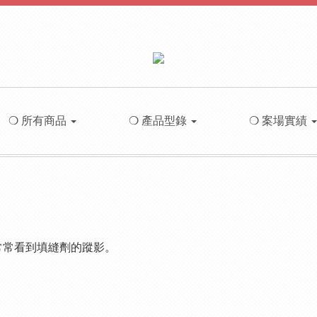
❍ 所有商品
❍ 產品型錄
❍ 案場實績
常常看到填縫劑的蹤影。
？